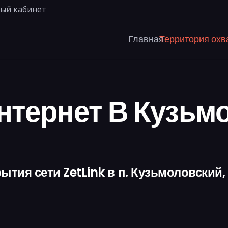
ый кабинет
Главная
Территория охв
тернет В Кузьм
ытия сети ZetLink в п. Кузьмоловский,