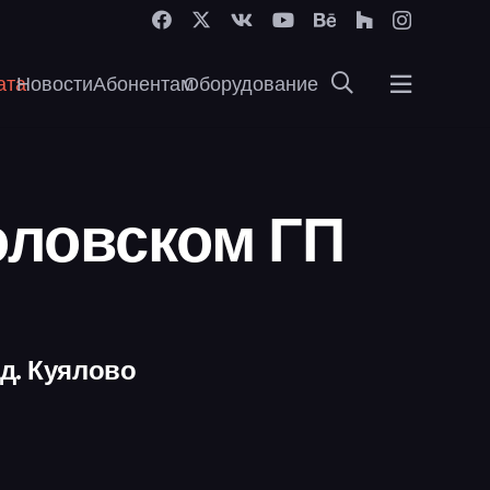
ата
Новости
Абонентам
Оборудование
оловском ГП
 д. Куялово